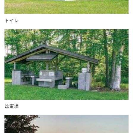
トイレ
炊事場