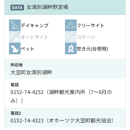
女満別湖畔野営場
DATA
デイキャンプ
フリーサイト
オートサイト
コテージ
ペット
焚き火(台使用)
所在地
大空町女満別湖畔
電話
0152-74-4252（湖畔観光案内所（7〜8月の
み））
電話2
0152-74-4323（オホーツク大空町観光協会）